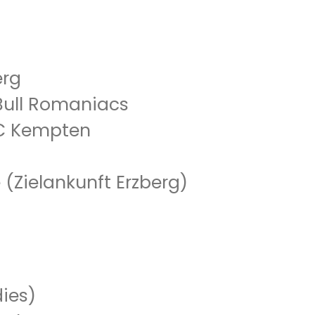
erg
 Bull Romaniacs
AMC Kempten
 (Zielankunft Erzberg)
dies)