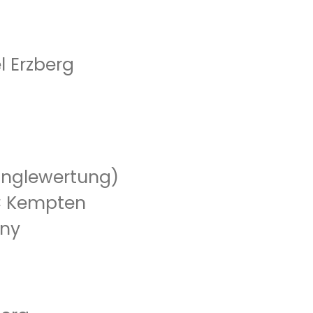
l Erzberg
Singlewertung)
MC Kempten
sny