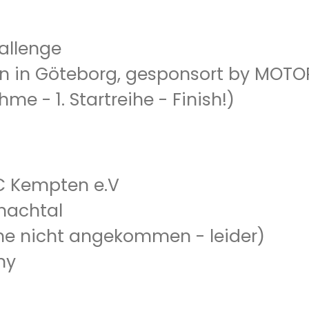
allenge
 in Göteborg, gesponsort by MOT
ahme - 1. Startreihe - Finish!)
MC Kempten e.V
fnachtal
reihe nicht angekommen - leider)
sny